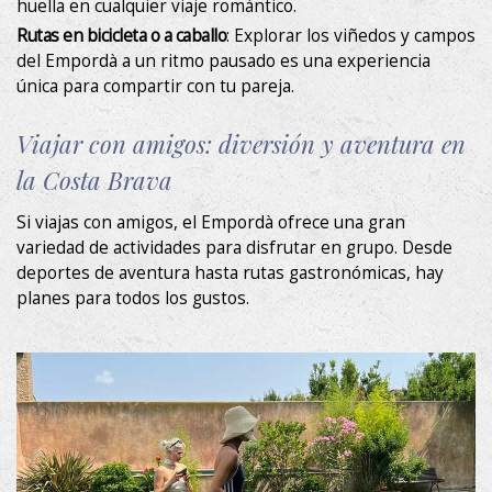
huella en cualquier viaje romántico.
Rutas en bicicleta o a caballo
: Explorar los viñedos y campos
Marketing y publicidad
del Empordà a un ritmo pausado es una experiencia
Estas cookies son utilizadas para almacenar información
única para compartir con tu pareja.
sobre las preferencias y elecciones personales del usuario
a través de la observación continuada de sus hábitos de
navegación. Gracias a ellas, podemos conocer los hábitos
Viajar con amigos: diversión y aventura en
de navegación en el sitio web y mostrar publicidad
relacionada con el perfil de navegación del usuario.
la Costa Brava
Si viajas con amigos, el Empordà ofrece una gran
variedad de actividades para disfrutar en grupo. Desde
deportes de aventura hasta rutas gastronómicas, hay
planes para todos los gustos.
La Masía
Habitaciones