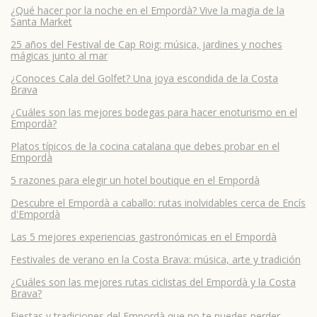
¿Qué hacer por la noche en el Empordà? Vive la magia de la
Santa Market
25 años del Festival de Cap Roig: música, jardines y noches
mágicas junto al mar
¿Conoces Cala del Golfet? Una joya escondida de la Costa
Brava
¿Cuáles son las mejores bodegas para hacer enoturismo en el
Empordà?
Platos típicos de la cocina catalana que debes probar en el
Empordà
5 razones para elegir un hotel boutique en el Empordà
Descubre el Empordà a caballo: rutas inolvidables cerca de Encís
d'Empordà
Las 5 mejores experiencias gastronómicas en el Empordà
Festivales de verano en la Costa Brava: música, arte y tradición
¿Cuáles son las mejores rutas ciclistas del Empordà y la Costa
Brava?
Fiestas y tradiciones del Empordà que no te puedes perder