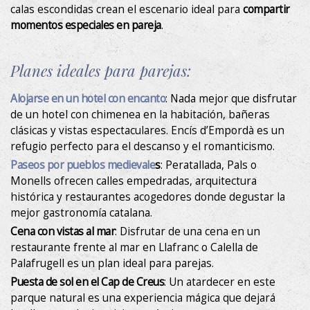
Modificar cookies
calas escondidas crean el escenario ideal para
compartir
momentos especiales en pareja
.
Técnicas y funcionales
Siempre activas
Este sitio web utiliza Cookies propias para recopilar
Planes ideales para parejas:
información con la finalidad de mejorar nuestros servicios.
Si continua navegando, supone la aceptación de la
Alojarse en un hotel con encanto
: Nada mejor que disfrutar
instalación de las mismas. El usuario tiene la posibilidad
de configurar su navegador pudiendo, si así lo desea,
de un hotel con chimenea en la habitación, bañeras
impedir que sean instaladas en su disco duro, aunque
clásicas y vistas espectaculares. Encís d’Empordà es un
deberá tener en cuenta que dicha acción podrá ocasionar
dificultades de navegación de la página web.
refugio perfecto para el descanso y el romanticismo.
Paseos por pueblos medievale
s
: Peratallada, Pals o
Analíticas y personalización
Monells ofrecen calles empedradas, arquitectura
histórica y restaurantes acogedores donde degustar la
Permiten realizar el seguimiento y análisis del
mejor gastronomía catalana.
comportamiento de los usuarios de este sitio web. La
información recogida mediante este tipo de cookies se
Cena con vistas al mar
: Disfrutar de una cena en un
utiliza en la medición de la actividad de la web para la
restaurante frente al mar en Llafranc o Calella de
elaboración de perfiles de navegación de los usuarios con
el fin de introducir mejoras en función del análisis de los
Palafrugell es un plan ideal para parejas.
datos de uso que hacen los usuarios del servicio. Permiten
guardar la información de preferencia del usuario para
Puesta de sol en el Cap de Creus
: Un atardecer en este
mejorar la calidad de nuestros servicios y para ofrecer una
parque natural es una experiencia mágica que dejará
mejor experiencia a través de productos recomendados.