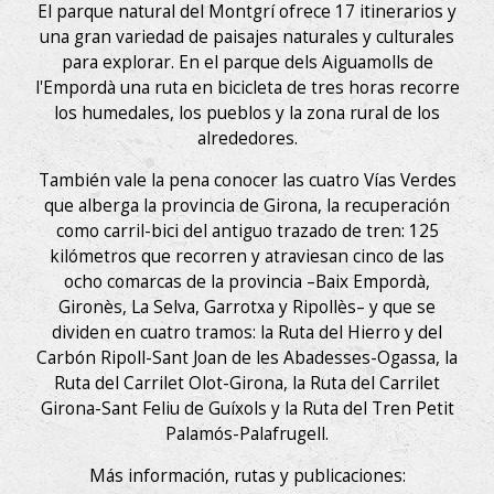
El parque natural del Montgrí ofrece 17 itinerarios y
una gran variedad de paisajes naturales y culturales
para explorar. En el parque dels Aiguamolls de
l'Empordà una ruta en bicicleta de tres horas recorre
los humedales, los pueblos y la zona rural de los
alrededores.
También vale la pena conocer las cuatro Vías Verdes
que alberga la provincia de Girona, la recuperación
como carril-bici del antiguo trazado de tren: 125
kilómetros que recorren y atraviesan cinco de las
ocho comarcas de la provincia –Baix Empordà,
Gironès, La Selva, Garrotxa y Ripollès– y que se
dividen en cuatro tramos: la Ruta del Hierro y del
Carbón Ripoll-Sant Joan de les Abadesses-Ogassa, la
Ruta del Carrilet Olot-Girona, la Ruta del Carrilet
Girona-Sant Feliu de Guíxols y la Ruta del Tren Petit
Palamós-Palafrugell.
Más información, rutas y publicaciones: