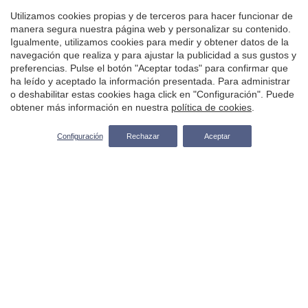
Utilizamos cookies propias y de terceros para hacer funcionar de
Playas, calas y parques naturales
manera segura nuestra página web y personalizar su contenido.
Igualmente, utilizamos cookies para medir y obtener datos de la
Guardar configuración
Aceptar todas
El Palau de Casavells
navegación que realiza y para ajustar la publicidad a sus gustos y
preferencias. Pulse el botón "Aceptar todas" para confirmar que
ha leído y aceptado la información presentada. Para administrar
Parques naturales
o deshabilitar estas cookies haga click en "Configuración". Puede
obtener más información en nuestra
política de cookies
.
Patrimonio histórico
Entrada — Salida
2
Configuración
Rechazar
Aceptar
Senderismo y caminos de ronda
Cuándo
Promoción
Cuándo
Promoción
Quién
Quién
Habitación 1
Habitación 1
personas
personas
2
2
Añadir habitación
Añadir habitación
Aplicar
Aplicar