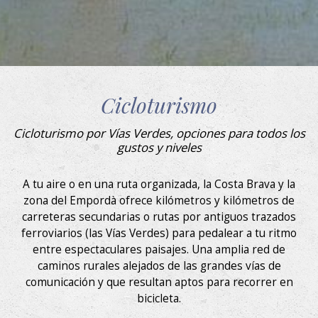
Estas cookies son utilizadas para almacenar información
Ubicación
sobre las preferencias y elecciones personales del usuario
a través de la observación continuada de sus hábitos de
navegación. Gracias a ellas, podemos conocer los hábitos
Contacto
de navegación en el sitio web y mostrar publicidad
relacionada con el perfil de navegación del usuario.
Cicloturismo
Descubre el Empordà
Cicloturismo por Vías Verdes, opciones para todos los
gustos y niveles
A tu aire o en una ruta organizada, la Costa Brava y la
zona del Empordà ofrece kilómetros y kilómetros de
carreteras secundarias o rutas por antiguos trazados
ferroviarios (las Vías Verdes) para pedalear a tu ritmo
entre espectaculares paisajes. Una amplia red de
caminos rurales alejados de las grandes vías de
comunicación y que resultan aptos para recorrer en
bicicleta.