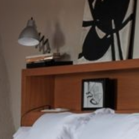
dificultades de navegación de la página web.
Analíticas y personalización
Permiten realizar el seguimiento y análisis del
comportamiento de los usuarios de este sitio web. La
información recogida mediante este tipo de cookies se
utiliza en la medición de la actividad de la web para la
elaboración de perfiles de navegación de los usuarios con
el fin de introducir mejoras en función del análisis de los
datos de uso que hacen los usuarios del servicio. Permiten
guardar la información de preferencia del usuario para
mejorar la calidad de nuestros servicios y para ofrecer una
mejor experiencia a través de productos recomendados.
Marketing y publicidad
Estas cookies son utilizadas para almacenar información
sobre las preferencias y elecciones personales del usuario
a través de la observación continuada de sus hábitos de
navegación. Gracias a ellas, podemos conocer los hábitos
de navegación en el sitio web y mostrar publicidad
La Masía
relacionada con el perfil de navegación del usuario.
Habitaciones