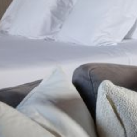
Apartamento
Fotos
Experiencias
Regala
Ubicación
Contacto
Descubre el Empordà