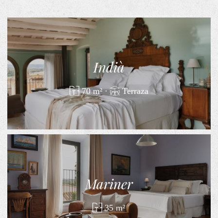
Indià
70 m²
·
Terraza
Mariner
35 m²