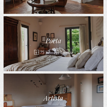
Poeta
75 m²
·
Terraza
Artista