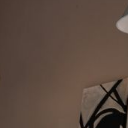
Modificar cookies
Técnicas y funcionales
Siempre activas
Este sitio web utiliza Cookies propias para recopilar
información con la finalidad de mejorar nuestros servicios.
Si continua navegando, supone la aceptación de la
instalación de las mismas. El usuario tiene la posibilidad
de configurar su navegador pudiendo, si así lo desea,
impedir que sean instaladas en su disco duro, aunque
deberá tener en cuenta que dicha acción podrá ocasionar