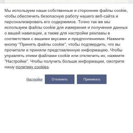
Дворец Касавельc
Мы используем наши собственные и сторонние файлы cookie,
чтобы обеспечить безопасную работу нашего веб-сайта и
Историческое наследие
персонализировать его содержимое. Точно так же мы
используем файлы cookie для измерения и получения данных
о вашей навигации, а также для настройки рекламы в
Пляжи, бухты и парки
соответствии с вашими вкусами и предпочтениями. Нажмите
Сохранить настройки
Принять все
кнопку "Принять файлы cookie", чтобы подтвердить, что вы
прочитали и приняли представленную информацию. Чтобы
Музыкальный фестиваль Cap Roig
управлять этими файлами cookie или отключить их, нажмите
"Настройки". Чтобы получить больше информации, смотрите
Природные парки
нашу
политику cookies
.
Заезд — Отъезд
2
Настройки
Отклонить
Принимать
Пеший туризм
Музеи и «Треугольник Дали»
Когда
Повышение
Когда
Повышение
Кто
Кто
Номер 1
Номер 1
гостей
гостей
2
2