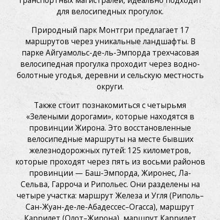
транспортных магистралей, идеально подходит
для велосипедных прогулок.
Природный парк Монтгри предлагает 17
маршрутов через уникальные ландшафты. В
парке Айгуамольс-де-ль-Эмпорда трехчасовая
велосипедная прогулка проходит через водно-
болотные угодья, деревни и сельскую местность
округи.
Также стоит познакомиться с четырьмя
«Зелеными дорогами», которые находятся в
провинции Жирона. Это восстановленные
велосипедные маршруты на месте бывших
железнодорожных путей: 125 километров,
которые проходят через пять из восьми районов
провинции — Баш-Эмпорда, Жиронес, Ла-
Сельва, Гарроча и Рипольес. Они разделены на
четыре участка: маршрут Железа и Угля (Риполь–
Сан-Жуан-де-ле-Абадессес–Огасса), маршрут
Каррилет (Олот–Жирона), маршрут Каррилет