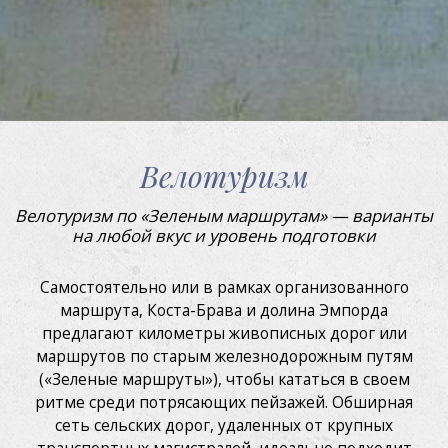
Подарите
Маркетинг и реклама
Расположение
Эти файлы cookie используются для хранения
информации о предпочтениях и личном выборе
пользователя путем постоянного наблюдения за его
Контакты
привычками просмотра. Благодаря им мы можем
узнать привычки просмотра на веб-сайте и отображать
рекламу, связанную с профилем просмотра
Блог
пользователя.
Велотуризм
Велотуризм по «Зеленым маршрутам» — варианты
на любой вкус и уровень подготовки
Самостоятельно или в рамках организованного
маршрута, Коста-Брава и долина Эмпорда
предлагают километры живописных дорог или
маршрутов по старым железнодорожным путям
(«Зеленые маршруты»), чтобы кататься в своем
ритме среди потрясающих пейзажей. Обширная
сеть сельских дорог, удаленных от крупных