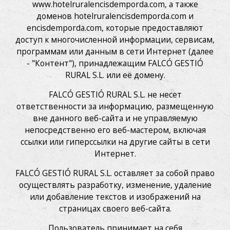
www.hotelruralencisdemporda.com, а также
доменов hotelruralencisdemporda.com и
encisdemporda.com, которые предоставляют
доступ к многочисленной информации, сервисам,
программам или данным в сети Интернет (далее
- "Контент"), принадлежащим FALCÓ GESTIÓ
RURAL S.L. или её домену.
FALCÓ GESTIÓ RURAL S.L. не несет
ответственности за информацию, размещенную
вне данного веб-сайта и не управляемую
непосредственно его веб-мастером, включая
ссылки или гиперссылки на другие сайты в сети
Интернет.
FALCÓ GESTIÓ RURAL S.L. оставляет за собой право
осуществлять разработку, изменение, удаление
или добавление текстов и изображений на
страницах своего веб-сайта.
Пользователь принимает на себя