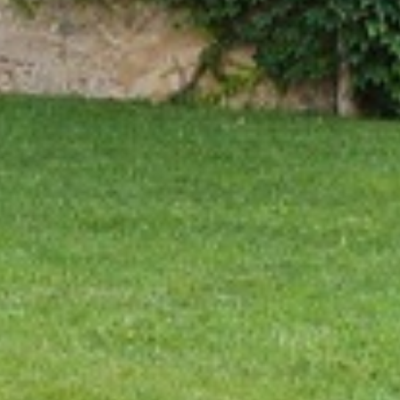
Аналитика и персонализация
Они позволяют отслеживать и анализировать
поведение пользователей этого веб-сайта.
Информация, собранная с помощью этого типа файлов
cookie, используется для измерения активности в
Интернете для разработки профилей навигации
пользователей с целью внесения улучшений на основе
анализа данных об использовании, сделанных
пользователями службы. Они позволяют нам сохранять
информацию о предпочтениях пользователя, чтобы
улучшить качество наших услуг и предложить лучший
опыт с помощью рекомендуемых продуктов.
Маркетинг и реклама
Эти файлы cookie используются для хранения
информации о предпочтениях и личном выборе
пользователя путем постоянного наблюдения за его
привычками просмотра. Благодаря им мы можем
узнать привычки просмотра на веб-сайте и отображать
рекламу, связанную с профилем просмотра
пользователя.