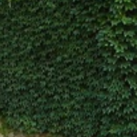
Изменить куки
Технический и функциональный
Всегда активный
Этот веб-сайт использует собственные файлы cookie
для сбора информации с целью улучшения наших
услуг. Если вы продолжите просмотр, вы соглашаетесь
с их установкой. Пользователь имеет возможность
настроить свой браузер, имея возможность, если он
того пожелает, предотвратить их установку на свой
жесткий диск, хотя он должен помнить, что такое
действие может вызвать трудности при навигации по
веб-сайту.