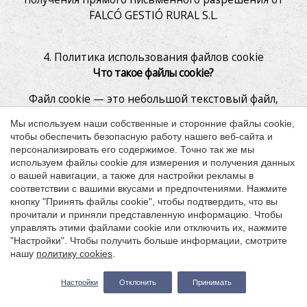
FALCÓ GESTIÓ RURAL S.L.
Сохранить настройки
Принять все
4. Политика использования файлов cookie
Что такое файлы cookie?
Файл cookie — это небольшой текстовый файл,
который загружается на ваш компьютер при
Мы используем наши собственные и сторонние файлы cookie,
посещении определенных веб-сайтов. Функции
чтобы обеспечить безопасную работу нашего веб-сайта и
cookie это хранение и восстановление данных о
персонализировать его содержимое. Точно так же мы
действиях пользователя в сети, анализ
используем файлы cookie для измерения и получения данных
о вашей навигации, а также для настройки рекламы в
поведения (время на сайте, просмотренные
соответствии с вашими вкусами и предпочтениями. Нажмите
страницы), идентификация устройства/
кнопку "Принять файлы cookie", чтобы подтвердить, что вы
пользователя (если cookie содержат
прочитали и приняли представленную информацию. Чтобы
персональные данные)
управлять этими файлами cookie или отключить их, нажмите
"Настройки". Чтобы получить больше информации, смотрите
Настоящий веб-сайт использует файлы cookie для
нашу
политику cookies
.
анализа вашего поведения в сети и повышения
Заезд — Отъезд
2
удобства пользования. Продолжая просмотр, вы
Настройки
Отклонить
Принимать
соглашаетесь на использование следующих