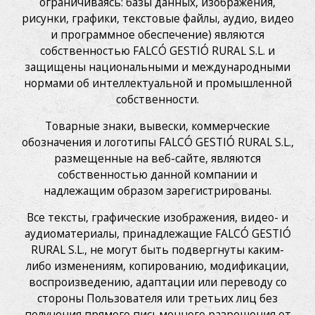
ограничиваясь: базы данных, изображения,
рисунки, графики, текстовые файлы, аудио, видео
и программное обеспечение) являются
собственностью FALCÓ GESTIÓ RURAL S.L. и
защищены национальными и международными
нормами об интеллектуальной и промышленной
собственности.
Товарные знаки, вывески, коммерческие
обозначения и логотипы FALCÓ GESTIÓ RURAL S.L.,
размещенные на веб-сайте, являются
собственностью данной компании и
надлежащим образом зарегистрированы.
Все тексты, графические изображения, видео- и
аудиоматериалы, принадлежащие FALCÓ GESTIÓ
RURAL S.L., не могут быть подвергнуты каким-
либо изменениям, копированию, модификации,
воспроизведению, адаптации или переводу со
стороны Пользователя или третьих лиц без
получения прямого письменного разрешения от