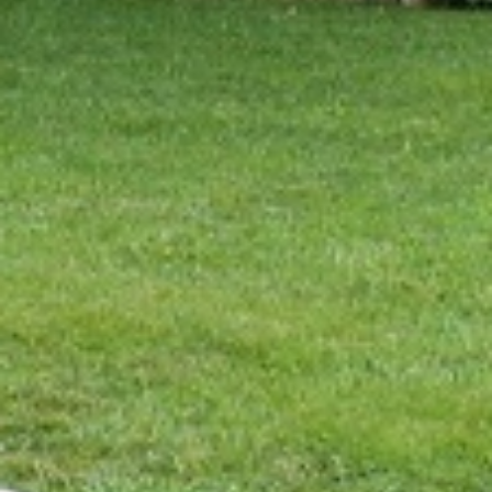
Web pour l'élaboration des profils de navigation des
utilisateurs afin d'introduire des améliorations basées sur
l'analyse des données d'utilisation effectuée par les
utilisateurs du service. . Ils nous permettent de
sauvegarder les informations de préférence de l'utilisateur
pour améliorer la qualité de nos services et offrir une
meilleure expérience grâce aux produits recommandés.
Marketing et Publicité
Ces cookies sont utilisés pour stocker des informations sur
les préférences et les choix personnels de l'utilisateur
grâce à l'observation continue de ses habitudes de
navigation. Grâce à eux, nous pouvons connaître les
habitudes de navigation sur le site Web et afficher des
publicités liées au profil de navigation de l'utilisateur.