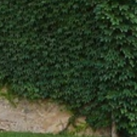
Modifier les cookies
Technique et Fonctionnel
Toujours actif
Ce site Web utilise ses propres cookies pour collecter des
informations afin d'améliorer nos services. Si vous
continuez à naviguer, vous acceptez leur installation.
L'utilisateur a la possibilité de configurer son navigateur,
pouvant, s'il le souhaite, empêcher leur installation sur son
disque dur, même s'il doit garder à l'esprit qu'une telle
action peut entraîner des difficultés de navigation sur le
site.
Analyse et Personnalisation
Ils permettent le suivi et l'analyse du comportement des
utilisateurs de ce site. Les informations collectées via ce
type de cookies sont utilisées pour mesurer l'activité du