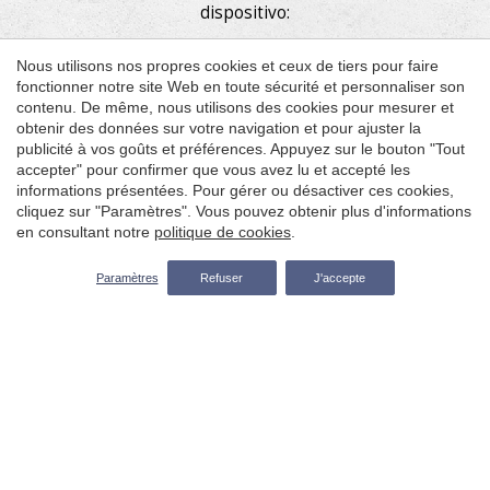
dispositivo:
Cookies de análisis (o funcionamiento): Son aquellas
Nous utilisons nos propres cookies et ceux de tiers pour faire
tratadas por nosotros o por terceros, nos permiten
fonctionner notre site Web en toute sécurité et personnaliser son
cuantificar el número de usuarios y así realizar la
contenu. De même, nous utilisons des cookies pour mesurer et
obtenir des données sur votre navigation et pour ajuster la
medición y análisis estadístico de la utilización que
publicité à vos goûts et préférences. Appuyez sur le bouton "Tout
hacen los usuarios del servicio ofertado. Para ello se
accepter" pour confirmer que vous avez lu et accepté les
analiza su navegación en nuestra página web con el
informations présentées. Pour gérer ou désactiver ces cookies,
fin de mejorar la oferta de productos o servicios que
cliquez sur "Paramètres". Vous pouvez obtenir plus d'informations
le ofrecemos.
en consultant notre
politique de cookies
.
Cookies de sistema (o navegación): Son aquellas que
Arrivée — Départ
2
Paramètres
Refuser
J'accepte
usa el website para el correcto funcionamiento del
mismo. Las cookies propias de la web son tratadas
únicamente por FALCÓ GESTIÓ RURAL S.L..
Quand
Promotion
Quand
Promotion
Qui
Qui
En cuanto a la utilización de cookies por terceros
consulte en este
https://policies.google.com/privacy?
Chambre​ 1
Chambre​ 1
hl=es
donde puede acceder a la política de privacidad
de estos servicios de Google.
personnes
personnes
2
2
Desactivación o eliminación de cookies: