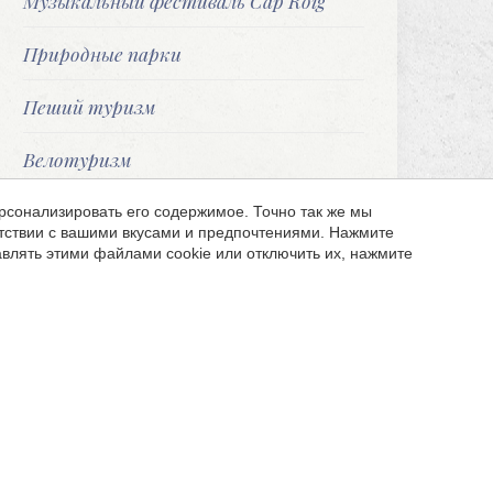
Музыкальный фестиваль Cap Roig
Природные парки
Пеший туризм
Велотуризм
Музеи и «Треугольник Дали»
рсонализировать его содержимое. Точно так же мы
етствии с вашими вкусами и предпочтениями. Нажмите
влять этими файлами cookie или отключить их, нажмите