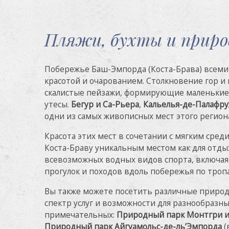
Пляжи, бухты и приро
Побережье Баш-Эмпорда (Коста-Брава) всем
красотой и очарованием. Столкновение гор и
скалистые пейзажи, формирующие маленькие 
утесы.
Бегур и Са-Рьера
,
Кальелья-де-Палафр
одни из самых живописных мест этого регион
Красота этих мест в сочетании с мягким сре
Коста-Браву уникальным местом как для отдыха
всевозможных водных видов спорта, включая 
прогулок и походов вдоль побережья по троп
Вы также можете посетить различные природ
спектр услуг и возможности для разнообразны
примечательных:
Природный парк Монтгри и
Природный парк Айгуамольс-де-ль’Эмпорда
(