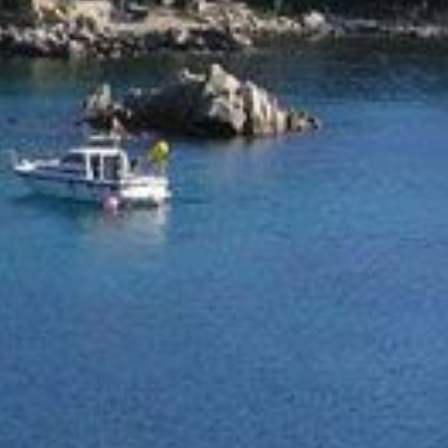
просмо
отобра