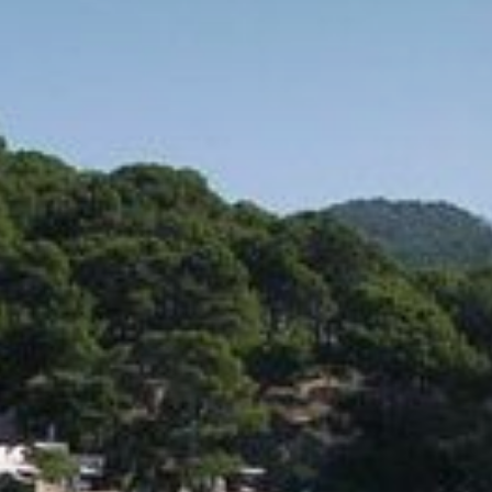
Техни
Этот в
целью 
их уста
возможн
диск, х
навигац
Анали
Они по
сайта.
исполь
навига
данных
нам со
качест
продукт
Марке
Эти фа
личном