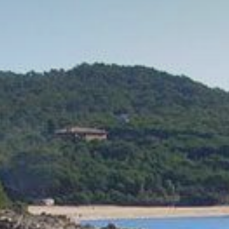
ктивный
ии с
етесь с
имея
жесткий
и при
го веб-
филей
ляют
ть
мых
ях и
ычками