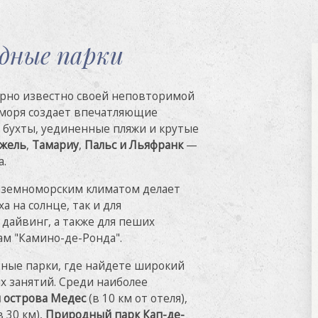
дные парки
ирно известно своей неповторимой
 моря создает впечатляющие
бухты, уединенные пляжи и крутые
ужель
,
Тамариу
,
Пальс и Льяфранк
—
а.
диземноморским климатом делает
 на солнце, так и для
дайвинг, а также для пеших
ам "Камино-де-Ронда".
ные парки, где найдете широкий
х занятий. Среди наиболее
 острова Медес
(в 10 км от отеля),
в 30 км),
Природный парк Кап-де-