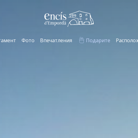
тамент
Фото
Впечатления
Подарите
Располо
нить куки