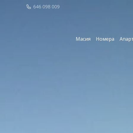
646 098 009
Масия
Номера
Апар
Изме