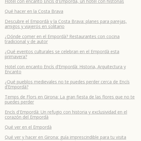
Hotel con encanto Encís d'Empordà, un hotel con historias
Qué hacer en la Costa Brava
Descubre el Empordà y la Costa Brava: planes para parejas,
amigos y viajeros en solitario
¿Dónde comer en el Empordà? Restaurantes con cocina
tradicional y de autor
¿Qué eventos culturales se celebran en el Empordà esta
primavera?
Hotel con encanto Encís d’Empordà: Historia, Arquitectura y
Encanto
¿Qué pueblos medievales no te puedes perder cerca de Encís
d’Empordà?
Temps de Flors en Girona: La gran fiesta de las flores que no te
puedes perder
Encís d'Empordà: Un refugio con historia y exclusividad en el
corazón del Empordà
Qué ver en el Empordà
Qué ver y hacer en Girona: guía imprescindible para tu visita