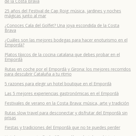
de la Costa Brava
25 años del Festival de Cap Roig: música, jardines y noches
mágicas junto al mar
¿Conoces Cala del Golfet? Una joya escondida de la Costa
Brava
¿Cuáles son las mejores bodegas para hacer enoturismo en el
Empordà?
Platos típicos de la cocina catalana que debes probar en el
Empordà
Rutas en coche por el Empordà y Girona: los mejores recorridos
para descubrir Cataluña a tu ritmo
5 razones para elegir un hotel boutique en el Empordà
Las 5 mejores experiencias gastronómicas en el Empordà
Festivales de verano en la Costa Brava: música, arte y tradición
Rutas slow travel para desconectar y disfrutar del Empordà sin
prisas
Fiestas y tradiciones del Empordà que no te puedes perder