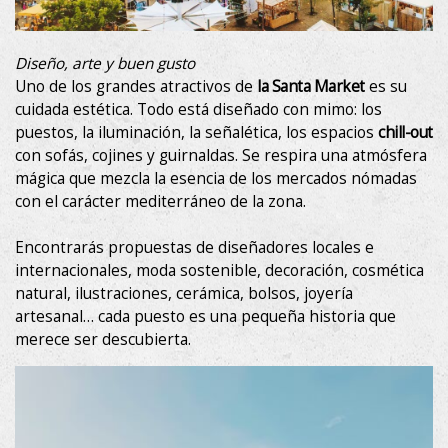
Estas cookies son utilizadas para almacenar información
sobre las preferencias y elecciones personales del usuario
a través de la observación continuada de sus hábitos de
Diseño, arte y buen gusto
navegación. Gracias a ellas, podemos conocer los hábitos
de navegación en el sitio web y mostrar publicidad
Uno de los grandes atractivos de
la Santa Market
es su
relacionada con el perfil de navegación del usuario.
cuidada estética. Todo está diseñado con mimo: los
puestos, la iluminación, la señalética, los espacios
chill-out
con sofás, cojines y guirnaldas. Se respira una atmósfera
mágica que mezcla la esencia de los mercados nómadas
con el carácter mediterráneo de la zona.
Encontrarás propuestas de diseñadores locales e
La Masía
internacionales, moda sostenible, decoración, cosmética
natural, ilustraciones, cerámica, bolsos, joyería
artesanal… cada puesto es una pequeña historia que
Habitaciones
merece ser descubierta.
Apartamento
Fotos