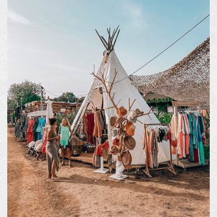
Experiencias
Regala
Ubicación
Contacto
Descubre el Empordà