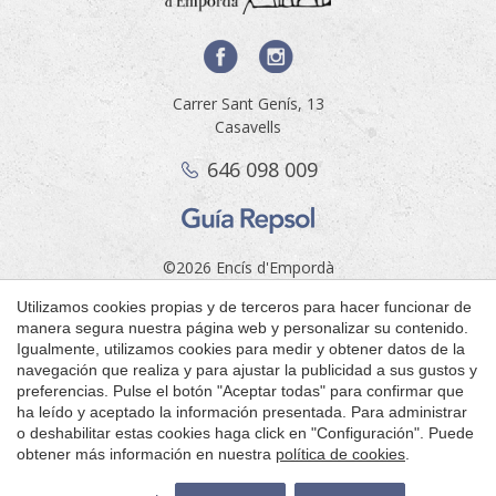
Carrer Sant Genís, 13
Casavells
646 098 009
Guardar configuración
Aceptar todas
©2026 Encís d'Empordà
Aviso legal
Utilizamos cookies propias y de terceros para hacer funcionar de
by
manera segura nuestra página web y personalizar su contenido.
iEstrategic
Igualmente, utilizamos cookies para medir y obtener datos de la
Motor de reservas
navegación que realiza y para ajustar la publicidad a sus gustos y
preferencias. Pulse el botón "Aceptar todas" para confirmar que
ES
CA
EN
FR
NE
РУ
ha leído y aceptado la información presentada. Para administrar
o deshabilitar estas cookies haga click en "Configuración". Puede
obtener más información en nuestra
política de cookies
.
Entrada — Salida
2