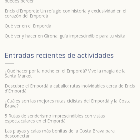
puedes perder
Encís d'Empordà: Un refugio con historia y exclusividad en el
corazón del Empordà
Qué ver en el Empordà
Qué ver y hacer en Girona: guía imprescindible para tu visita
Entradas recientes de
actividades
¿Qué hacer por la noche en el Empordà? Vive la magia de la
Santa Market
Descubre el Empordà a caballo: rutas inolvidables cerca de Encís
d'Empordà
¿Cuáles son las mejores rutas ciclistas del Empordà y la Costa
Brava?
5 Rutas de senderismo imprescindibles con vistas
espectaculares en el Empordà
Las playas y calas más bonitas de la Costa Brava para
desconectar