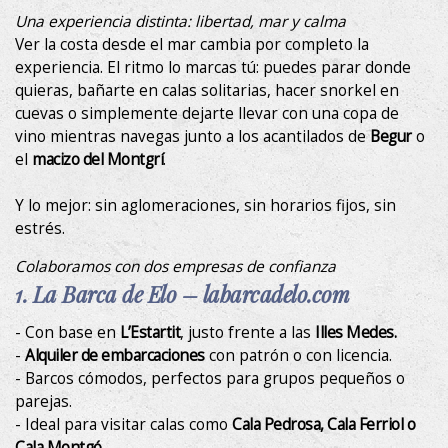
Una experiencia distinta: libertad, mar y calma
Técnicas y funcionales
Siempre activas
Ver la costa desde el mar cambia por completo la
Este sitio web utiliza Cookies propias para recopilar
experiencia. El ritmo lo marcas tú: puedes parar donde
información con la finalidad de mejorar nuestros servicios.
Si continua navegando, supone la aceptación de la
quieras, bañarte en calas solitarias, hacer snorkel en
instalación de las mismas. El usuario tiene la posibilidad
cuevas o simplemente dejarte llevar con una copa de
de configurar su navegador pudiendo, si así lo desea,
vino mientras navegas junto a los acantilados de
Begur
o
impedir que sean instaladas en su disco duro, aunque
deberá tener en cuenta que dicha acción podrá ocasionar
el
macizo del Montgrí
.
dificultades de navegación de la página web.
Y lo mejor: sin aglomeraciones, sin horarios fijos, sin
Analíticas y personalización
estrés.
Permiten realizar el seguimiento y análisis del
Colaboramos con dos empresas de confianza
comportamiento de los usuarios de este sitio web. La
información recogida mediante este tipo de cookies se
1. La Barca de Elo – labarcadelo.com
utiliza en la medición de la actividad de la web para la
elaboración de perfiles de navegación de los usuarios con
- Con base en
L’Estartit
, justo frente a las
Illes Medes.
el fin de introducir mejoras en función del análisis de los
datos de uso que hacen los usuarios del servicio. Permiten
-
Alquiler de embarcaciones
con patrón o con licencia.
guardar la información de preferencia del usuario para
- Barcos cómodos, perfectos para grupos pequeños o
mejorar la calidad de nuestros servicios y para ofrecer una
mejor experiencia a través de productos recomendados.
parejas.
- Ideal para visitar calas como
Cala Pedrosa, Cala Ferriol o
Cala Montgó.