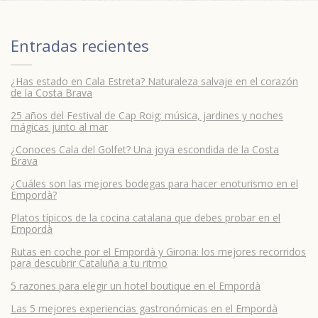
Entradas recientes
¿Has estado en Cala Estreta? Naturaleza salvaje en el corazón
de la Costa Brava
25 años del Festival de Cap Roig: música, jardines y noches
mágicas junto al mar
¿Conoces Cala del Golfet? Una joya escondida de la Costa
Brava
¿Cuáles son las mejores bodegas para hacer enoturismo en el
Empordà?
Platos típicos de la cocina catalana que debes probar en el
Empordà
Rutas en coche por el Empordà y Girona: los mejores recorridos
para descubrir Cataluña a tu ritmo
5 razones para elegir un hotel boutique en el Empordà
Las 5 mejores experiencias gastronómicas en el Empordà