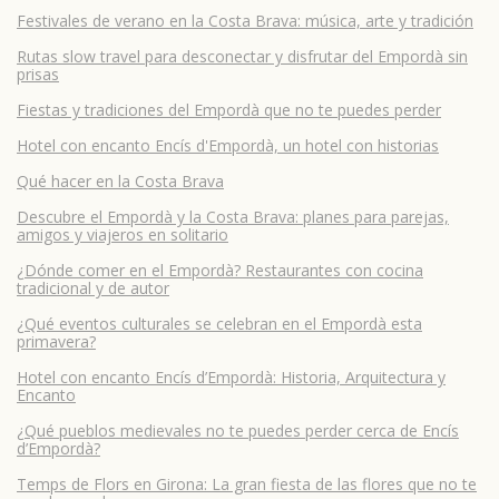
Festivales de verano en la Costa Brava: música, arte y tradición
Rutas slow travel para desconectar y disfrutar del Empordà sin
prisas
Fiestas y tradiciones del Empordà que no te puedes perder
Hotel con encanto Encís d'Empordà, un hotel con historias
Qué hacer en la Costa Brava
Descubre el Empordà y la Costa Brava: planes para parejas,
amigos y viajeros en solitario
¿Dónde comer en el Empordà? Restaurantes con cocina
tradicional y de autor
¿Qué eventos culturales se celebran en el Empordà esta
primavera?
Hotel con encanto Encís d’Empordà: Historia, Arquitectura y
Encanto
¿Qué pueblos medievales no te puedes perder cerca de Encís
d’Empordà?
Temps de Flors en Girona: La gran fiesta de las flores que no te