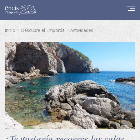
Inicio
Descubre el Empordà
Actividades
¿Te gustaría recorrer las calas