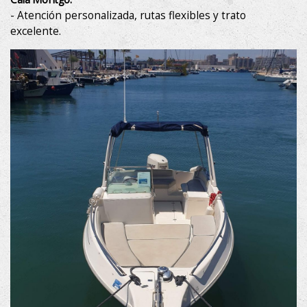
Marketing y publicidad
- Atención personalizada, rutas flexibles y trato
Estas cookies son utilizadas para almacenar información
excelente.
sobre las preferencias y elecciones personales del usuario
a través de la observación continuada de sus hábitos de
navegación. Gracias a ellas, podemos conocer los hábitos
de navegación en el sitio web y mostrar publicidad
relacionada con el perfil de navegación del usuario.
La Masía
Habitaciones
Apartamento