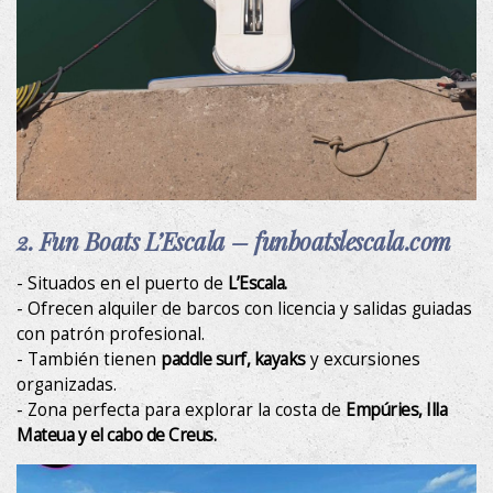
Fotos
Experiencias
Regala
Ubicación
2. Fun Boats L’Escala – funboatslescala.com
Contacto
- Situados en el puerto de
L’Escala.
Descubre el Empordà
- Ofrecen alquiler de barcos con licencia y salidas guiadas
con patrón profesional.
- También tienen
paddle surf, kayaks
y excursiones
organizadas.
- Zona perfecta para explorar la costa de
Empúries, Illa
Mateua y el cabo de Creus.