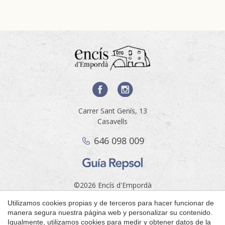
Carrer Sant Genís, 13
Casavells
646 098 009
Guardar configuración
Aceptar todas
©2026 Encís d'Empordà
Aviso legal
Utilizamos cookies propias y de terceros para hacer funcionar de
by
manera segura nuestra página web y personalizar su contenido.
iEstrategic
Igualmente, utilizamos cookies para medir y obtener datos de la