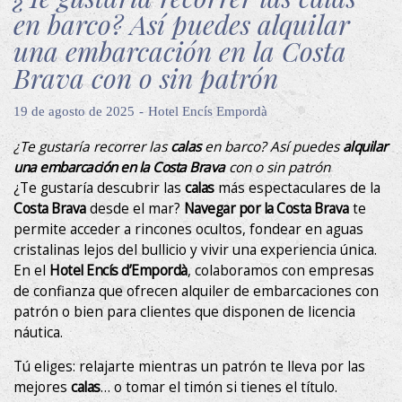
en barco? Así puedes alquilar
una embarcación en la Costa
Brava con o sin patrón
19 de agosto de 2025
Hotel Encís Empordà
¿Te gustaría recorrer las
calas
en barco? Así puedes
alquilar
una embarcación en la Costa Brava
con o sin patrón
¿Te gustaría descubrir las
calas
más espectaculares de la
Costa Brava
desde el mar?
Navegar por la Costa Brava
te
permite acceder a rincones ocultos, fondear en aguas
cristalinas lejos del bullicio y vivir una experiencia única.
En el
Hotel Encís d’Empordà
, colaboramos con empresas
de confianza que ofrecen alquiler de embarcaciones con
patrón o bien para clientes que disponen de licencia
náutica.
Tú eliges: relajarte mientras un patrón te lleva por las
Modificar cookies
mejores
calas
… o tomar el timón si tienes el título.