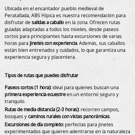
Fotos
Ubicada en el encantador pueblo medieval de
Peratallada, ABS Hípica es nuestra recomendación para
Experiencias
disfrutar de
salidas a caballo
en la zona. Ofrecen rutas
guiadas adaptadas a todos los niveles, desde paseos
Regala
cortos para principiantes hasta excursiones de varias
horas para
jinetes con experiencia
. Además, sus caballos
están bien entrenados y cuidados, lo que garantiza una
Ubicación
experiencia segura y placentera.
Contacto
Tipos de rutas que puedes disfrutar
Descubre el Empordà
Paseos cortos (1 hora):
ideal para quienes buscan una
primera experiencia ecuestre
en un entorno seguro y
tranquilo.
Rutas de media distancia (2-3 horas):
recorren campos,
bosques y
caminos rurales con vistas panorámicas
.
Excursiones de día completo:
perfectas para jinetes
experimentados que quieren adentrarse en la naturaleza