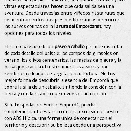
vistas espectaculares hacen que cada salida sea una
Técnicas y funcionales
Siempre activas
aventura. Desde travesías entre viñedos hasta rutas que
Este sitio web utiliza Cookies propias para recopilar
se adentran en los bosques mediterráneos o recorren
información con la finalidad de mejorar nuestros servicios.
Si continua navegando, supone la aceptación de la
las suaves colinas de la
llanura del Empordanet
, hay
instalación de las mismas. El usuario tiene la posibilidad
opciones para todos los niveles.
de configurar su navegador pudiendo, si así lo desea,
impedir que sean instaladas en su disco duro, aunque
deberá tener en cuenta que dicha acción podrá ocasionar
El ritmo pausado de un
paseo a caballo
permite disfrutar
dificultades de navegación de la página web.
de cada detalle del paisaje: los campos de girasoles en
verano, los olivos centenarios, las masías de piedra y la
Analíticas y personalización
brisa que acaricia el rostro mientras avanzas por
senderos rodeados de vegetación autóctona. No hay
Permiten realizar el seguimiento y análisis del
comportamiento de los usuarios de este sitio web. La
mejor forma de descubrir la esencia del Empordà que
información recogida mediante este tipo de cookies se
sobre la silla de un caballo, sintiendo la conexión con la
utiliza en la medición de la actividad de la web para la
elaboración de perfiles de navegación de los usuarios con
tierra y con la historia que envuelve cada rincón.
el fin de introducir mejoras en función del análisis de los
datos de uso que hacen los usuarios del servicio. Permiten
Si te hospedas en Encís d'Empordà, puedes
guardar la información de preferencia del usuario para
complementar tu estancia con una excursión ecuestre
mejorar la calidad de nuestros servicios y para ofrecer una
mejor experiencia a través de productos recomendados.
con ABS Hípica, una forma única de conectar con el
territorio y descubrir su belleza desde una perspectiva
Marketing y publicidad