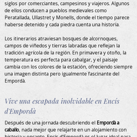
siglos por comerciantes, campesinos y viajeros. Algunos
de ellos conducen a pueblos medievales como
Peratallada, Ullastret y Monells, donde el tiempo parece
haberse detenido y cada piedra cuenta una historia.
Los itinerarios atraviesan bosques de alcornoques,
campos de viñedos y tierras labradas que reflejan la
tradición agrícola de la región. En primavera y otoño, la
temperatura es perfecta para cabalgar, y el paisaje
cambia con los colores de la estación, ofreciendo siempre
una imagen distinta pero igualmente fascinante del
Empordà.
Vive una escapada inolvidable en Encís
d'Empordà
Después de una jornada descubriendo el
Empordà a
caballo
, nada mejor que relajarte en un alojamiento con
historia y encanto. Encís d'Empordà es el lugar ideal para