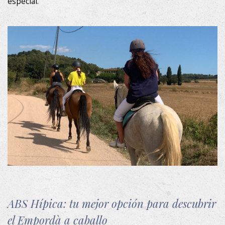
especial.
Estas cookies son utilizadas para almacenar información
sobre las preferencias y elecciones personales del usuario
a través de la observación continuada de sus hábitos de
navegación. Gracias a ellas, podemos conocer los hábitos
de navegación en el sitio web y mostrar publicidad
relacionada con el perfil de navegación del usuario.
La Masía
Habitaciones
ABS Hípica: tu mejor opción para descubrir
Apartamento
el Empordà a caballo