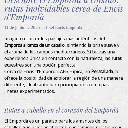
rutas inolvidables cerca de Encís
d'Empordà
11 de junio de 2025
Hotel Encís Empordà
Imagina recorrer los paisajes más auténticos del
Empordà a lomos de un caballo
, sintiendo la brisa suave y
el aroma de los campos mediterráneos. Si buscas una
experiencia única en contacto con la naturaleza, las
rutas
ecuestres
son una opción perfecta.
Cerca de Encís d'Empordà, ABS Hípica, en
Peratallada
, te
ofrece la posibilidad de explorar la región de una manera
diferente, ideal tanto para principiantes como para
jinetes experimentados.
Rutas a caballo en el corazón del Empordà
Modificar cookies
El Empordà es un paraíso para los amantes de los
caballos. Sus paisajes abiertos, sus caminos rurales y sus