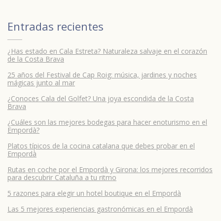
Entradas recientes
¿Has estado en Cala Estreta? Naturaleza salvaje en el corazón
de la Costa Brava
25 años del Festival de Cap Roig: música, jardines y noches
mágicas junto al mar
¿Conoces Cala del Golfet? Una joya escondida de la Costa
Brava
¿Cuáles son las mejores bodegas para hacer enoturismo en el
Empordà?
Platos típicos de la cocina catalana que debes probar en el
Empordà
Rutas en coche por el Empordà y Girona: los mejores recorridos
para descubrir Cataluña a tu ritmo
5 razones para elegir un hotel boutique en el Empordà
Las 5 mejores experiencias gastronómicas en el Empordà