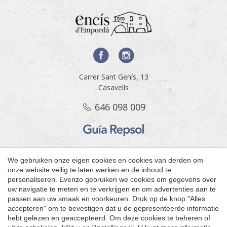
Carrer Sant Genís, 13
Casavells
646 098 009
Configuratie opslaan
Alles accepteren
©2026 Encís d'Empordà
We gebruiken onze eigen cookies en cookies van derden om
Juridische mededeling
onze website veilig te laten werken en de inhoud te
by
personaliseren. Evenzo gebruiken we cookies om gegevens over
iEstrategic
uw navigatie te meten en te verkrijgen en om advertenties aan te
Boekingsmotor
passen aan uw smaak en voorkeuren. Druk op de knop "Alles
accepteren" om te bevestigen dat u de gepresenteerde informatie
ES
CA
EN
FR
NE
РУ
hebt gelezen en geaccepteerd. Om deze cookies te beheren of