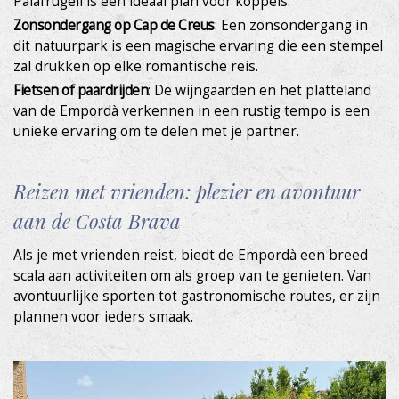
Palafrugell is een ideaal plan voor koppels.
gebruiker op te slaan om de kwaliteit van onze diensten te
verbeteren en om een ​​betere ervaring te bieden door
Zonsondergang op Cap de Creus
: Een zonsondergang in
middel van aanbevolen producten.
dit natuurpark is een magische ervaring die een stempel
zal drukken op elke romantische reis.
Marketing en reclame
Fietsen of paardrijden
: De wijngaarden en het platteland
van de Empordà verkennen in een rustig tempo is een
Deze cookies worden gebruikt om informatie op te slaan
over de voorkeuren en persoonlijke keuzes van de
unieke ervaring om te delen met je partner.
gebruiker door het voortdurend observeren van hun
surfgedrag. Dankzij hen kunnen we het surfgedrag op de
website kennen en advertenties weergeven die verband
houden met het browseprofiel van de gebruiker.
Reizen met vrienden: plezier en avontuur
aan de Costa Brava
Als je met vrienden reist, biedt de Empordà een breed
scala aan activiteiten om als groep van te genieten. Van
avontuurlijke sporten tot gastronomische routes, er zijn
plannen voor ieders smaak.
De Masia