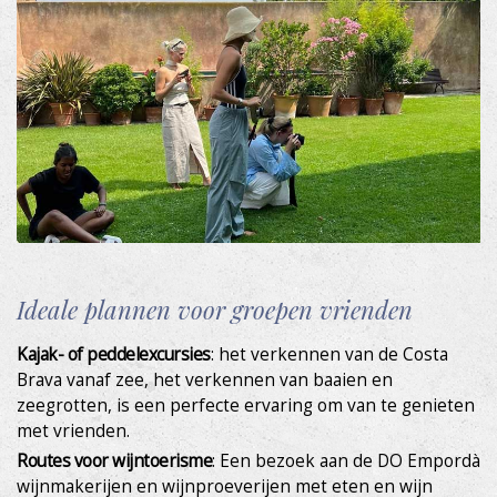
Kamers
Appartement
Galerij
Belevingen
Cadeaubonnen
Ideale plannen voor groepen vrienden
Locatie
Kajak- of peddelexcursies
: het verkennen van de Costa
Brava vanaf zee, het verkennen van baaien en
Contact
zeegrotten, is een perfecte ervaring om van te genieten
met vrienden.
Ontdek L'Empordà
Routes voor wijntoerisme
: Een bezoek aan de DO Empordà
wijnmakerijen en wijnproeverijen met eten en wijn