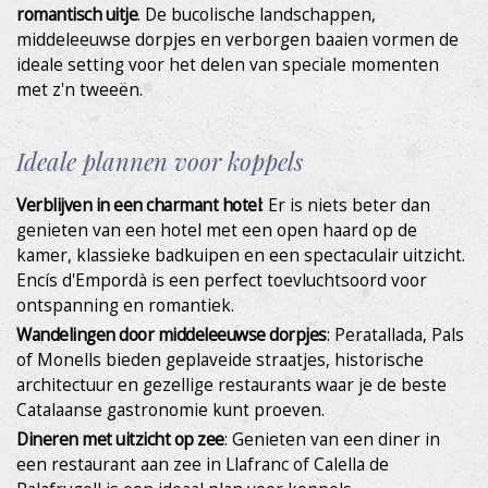
romantisch uitje
. De bucolische landschappen,
Cookies wijzigen
middeleeuwse dorpjes en verborgen baaien vormen de
ideale setting voor het delen van speciale momenten
met z'n tweeën.
Technisch en functioneel
Altijd actief
Deze website gebruikt eigen cookies om informatie te
verzamelen om onze dienstverlening te verbeteren. Als u
Ideale plannen voor koppels
doorgaat met browsen, accepteert u hun installatie. De
gebruiker heeft de mogelijkheid om zijn browser te
configureren en, indien hij dat wenst, te voorkomen dat ze
Verblijven in een charmant hotel
: Er is niets beter dan
op zijn harde schijf worden geïnstalleerd, hoewel hij er
rekening mee moet houden dat een dergelijke actie
genieten van een hotel met een open haard op de
moeilijkheden kan veroorzaken bij het navigeren op de
kamer, klassieke badkuipen en een spectaculair uitzicht.
website.
Encís d'Empordà is een perfect toevluchtsoord voor
ontspanning en romantiek.
Analyse en personalisatie
Wandelingen door middeleeuwse dorpjes
: Peratallada, Pals
Ze laten toe het gedrag van de gebruikers van deze
of Monells bieden geplaveide straatjes, historische
website te volgen en te analyseren. De informatie die via
architectuur en gezellige restaurants waar je de beste
dit type cookies wordt verzameld, wordt gebruikt om de
Catalaanse gastronomie kunt proeven.
activiteit van het web te meten voor het opstellen van
gebruikersnavigatieprofielen om verbeteringen door te
Dineren met uitzicht op zee
: Genieten van een diner in
voeren op basis van de analyse van de gebruiksgegevens
die door de gebruikers van de service zijn gemaakt. Ze
een restaurant aan zee in Llafranc of Calella de
stellen ons in staat om de voorkeursinformatie van de