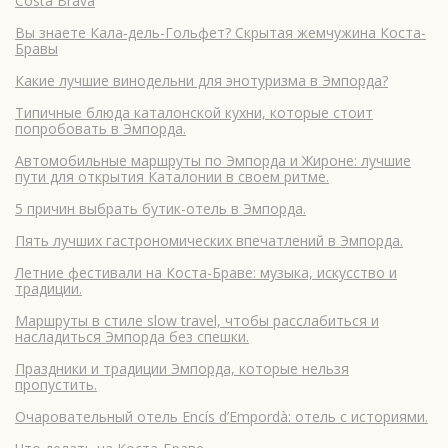
Costa Brava
Вы знаете Кала-дель-Гольфет? Скрытая жемчужина Коста-
Бравы
Какие лучшие винодельни для энотуризма в Эмпорда?
Типичные блюда каталонской кухни, которые стоит
попробовать в Эмпорда.
Автомобильные маршруты по Эмпорда и Жироне: лучшие
пути для открытия Каталонии в своем ритме.
5 причин выбрать бутик-отель в Эмпорда.
Пять лучших гастрономических впечатлений в Эмпорда.
Летние фестивали на Коста-Браве: музыка, искусство и
традиции.
Маршруты в стиле slow travel, чтобы расслабиться и
насладиться Эмпорда без спешки.
Праздники и традиции Эмпорда, которые нельзя
пропустить.
Очаровательный отель Encís d’Empordà: отель с историями.