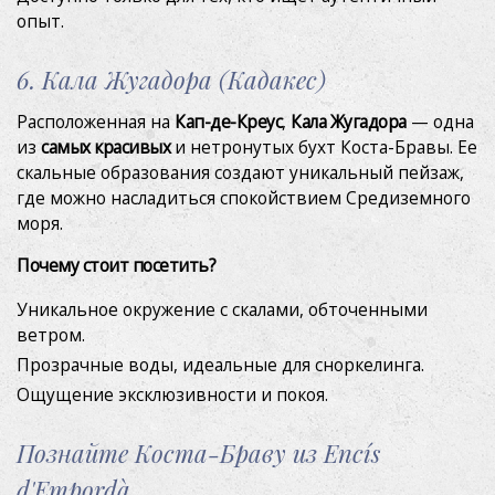
опыт.
6. Кала Жугадора (Кадакес)
Расположенная на
Кап-де-Креус
,
Кала Жугадора
— одна
из
самых красивых
и нетронутых бухт Коста-Бравы. Ее
скальные образования создают уникальный пейзаж,
где можно насладиться спокойствием Средиземного
моря.
Почему стоит посетить?
Уникальное окружение с скалами, обточенными
ветром.
Прозрачные воды, идеальные для сноркелинга.
Ощущение эксклюзивности и покоя.
Познайте Коста-Браву из Encís
d'Empordà