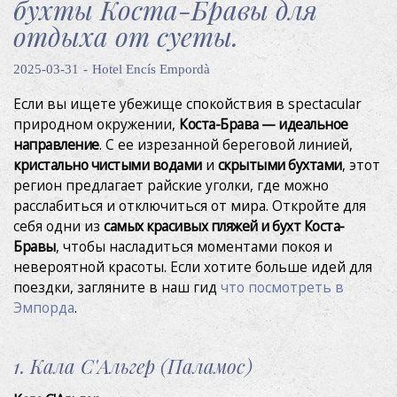
бухты Коста-Бравы для
отдыха от суеты.
2025-03-31
Hotel Encís Empordà
Если вы ищете убежище спокойствия в spectacular
природном окружении,
Коста-Брава — идеальное
направление
. С ее изрезанной береговой линией,
кристально чистыми водами
и
скрытыми бухтами
, этот
регион предлагает райские уголки, где можно
расслабиться и отключиться от мира. Откройте для
себя одни из
самых красивых пляжей и бухт Коста-
Бравы
, чтобы насладиться моментами покоя и
невероятной красоты.
Если хотите больше идей для
поездки, загляните в наш гид
что посмотреть в
Эмпорда
.
1. Кала С'Альгер (Паламос)
Изменить куки