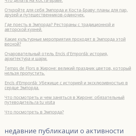
Что делать на Коста-Браве.
Откройте для себя Эмпорда и Коста-Браву: планы для пар,
друзей и путешественников-одиночек.
Где поесть в Эмпорда? Рестораны с традиционной и
авторской кухней.
Какие культурные мероприятия проходят в Эмпорда этой
весной?
Очаровательный отель Encís d'Empordà: история,
архитектура и шарм.
Temps de Flors в Жироне: великий праздник цветов, который
нельзя пропустить.
Encís d’Empordà: Убежище с историей и эксклюзивностью в
сердце Эмпорда.
Что посмотреть и чем заняться в Жироне: обязательный
путеводитель.ra tu visita
Что посмотреть в Эмпорда?
недавние публикации о
активности