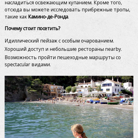
насладиться освежающим купанием. Кроме того,
опыт с помощью рекомендуемых продуктов.
отсюда вы можете исследовать прибрежные тропы,
такие как
Камино-де-Ронда
.
Маркетинг и реклама
Почему стоит посетить?
Эти файлы cookie используются для хранения
информации о предпочтениях и личном выборе
пользователя путем постоянного наблюдения за его
Идиллический пейзаж с особым очарованием.
привычками просмотра. Благодаря им мы можем
Хороший доступ и небольшие рестораны nearby.
узнать привычки просмотра на веб-сайте и отображать
рекламу, связанную с профилем просмотра
Возможность пройти пешеходные маршруты со
пользователя.
spectacular видами.
Масия
Номера