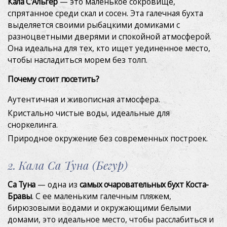
Кала С'Альгер
— это маленькое сокровище,
спрятанное среди скал и сосен. Эта галечная бухта
выделяется своими рыбацкими домиками с
Технический и функциональный
Всегда активный
разноцветными дверями и спокойной атмосферой.
Этот веб-сайт использует собственные файлы cookie
Она идеальна для тех, кто ищет уединенное место,
для сбора информации с целью улучшения наших
услуг. Если вы продолжите просмотр, вы соглашаетесь
чтобы насладиться морем без толп.
с их установкой. Пользователь имеет возможность
настроить свой браузер, имея возможность, если он
Почему стоит посетить?
того пожелает, предотвратить их установку на свой
жесткий диск, хотя он должен помнить, что такое
действие может вызвать трудности при навигации по
Аутентичная и живописная атмосфера.
веб-сайту.
Кристально чистые воды, идеальные для
сноркелинга.
Аналитика и персонализация
Природное окружение без современных построек.
Они позволяют отслеживать и анализировать
поведение пользователей этого веб-сайта.
2. Кала Са Туна (Бегур)
Информация, собранная с помощью этого типа файлов
cookie, используется для измерения активности в
Интернете для разработки профилей навигации
Са Туна
— одна из
самых очаровательных бухт Коста-
пользователей с целью внесения улучшений на основе
Бравы
. С ее маленьким галечным пляжем,
анализа данных об использовании, сделанных
пользователями службы. Они позволяют нам сохранять
бирюзовыми водами и окружающими белыми
информацию о предпочтениях пользователя, чтобы
домами, это идеальное место, чтобы расслабиться и
улучшить качество наших услуг и предложить лучший