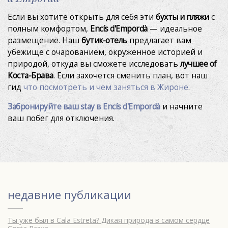
Если вы хотите открыть для себя эти
бухты и пляжи
с
полным комфортом,
Encís d'Empordà
— идеальное
размещение. Наш
бутик-отель
предлагает вам
убежище с очарованием, окруженное историей и
природой, откуда вы сможете исследовать
лучшее of
Коста-Брава
.
Если захочется сменить план, вот наш
гид
что посмотреть и чем заняться в Жироне
.
Забронируйте ваш stay в Encís d'Empordà
и начните
ваш побег для отключения.
недавние публикации
Ты уже был в Cala Estreta? Дикая природа в самом сердце