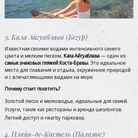
Апартамент
Фото
3. Кала Айгуаблава (Бегур)
Впечатления
Известная своими водами интенсивного синего
Подарите
цвета и мелким песком,
Кала Айгуаблава
— один из
самых знаковых пляжей Коста-Бравы
. Это идеальное
место для плавания и отдыха, окруженное природой
Расположение
и с впечатляющими видами на море.
Контакты
Почему стоит посетить?
Золотой песок и мелководье, идеальные для семей.
Блог
Услуги, такие как рестораны и аренда шезлонгов.
Легкий доступ и nearby парковка.
4. Плайя-де-Кастель (Паламос)