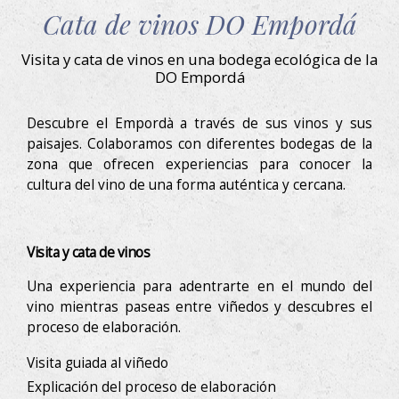
a través de la observación continuada de sus hábitos de
Cata de vinos DO Empordá
navegación. Gracias a ellas, podemos conocer los hábitos
Descubre el Empordà
de navegación en el sitio web y mostrar publicidad
relacionada con el perfil de navegación del usuario.
Visita y cata de vinos en una bodega ecológica de la
DO Empordá
Descubre el Empordà a través de sus vinos y sus
paisajes. Colaboramos con diferentes bodegas de la
zona que ofrecen experiencias para conocer la
cultura del vino de una forma auténtica y cercana.
Visita y cata de vinos
Una experiencia para adentrarte en el mundo del
vino mientras paseas entre viñedos y descubres el
proceso de elaboración.
Visita guiada al viñedo
Explicación del proceso de elaboración