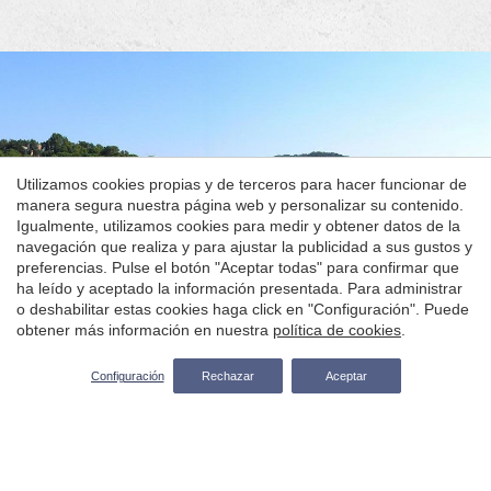
Turismo rural en el Empordà y la
Utilizamos cookies propias y de terceros para hacer funcionar de
Costa Brava
manera segura nuestra página web y personalizar su contenido.
Igualmente, utilizamos cookies para medir y obtener datos de la
navegación que realiza y para ajustar la publicidad a sus gustos y
Guardar configuración
Aceptar todas
Qué hacer en la Costa Brava
preferencias. Pulse el botón "Aceptar todas" para confirmar que
ha leído y aceptado la información presentada. Para administrar
o deshabilitar estas cookies haga click en "Configuración". Puede
obtener más información en nuestra
política de cookies
.
SOLICITA MÁS INFORMACIÓN
Configuración
Rechazar
Aceptar