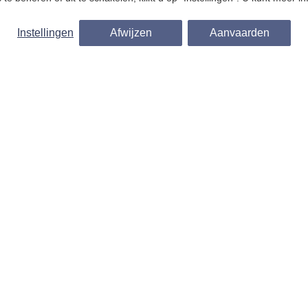
Instellingen
Afwijzen
Aanvaarden
of om een reservering te maken, kunt u
emporda.com of bellen naar +34 646 09