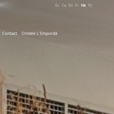
Es
Ca
En
Fr
Ne
Ру
Contact
Ontdek L'Empordà