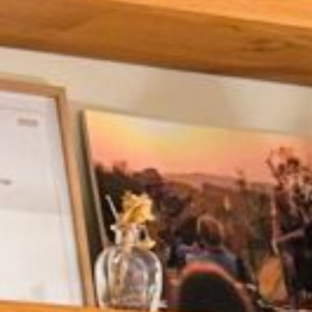
Deze co
persoon
surfged
adverte