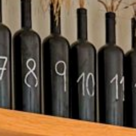
Techni
Deze we
dienstv
installa
indien h
hoewel 
veroorz
Analys
Ze late
analyse
de acti
om verb
die doo
voorkeu
verbete
product
Market