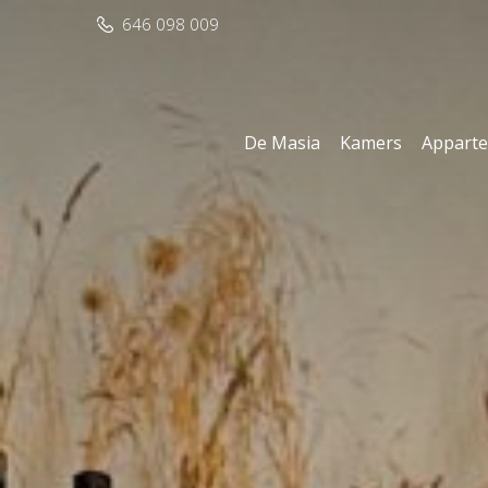
646 098 009
De Masia
Kamers
Appart
Cook