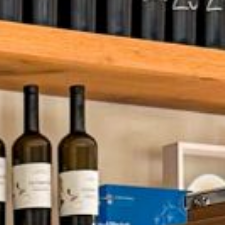
n
un
ruiker.