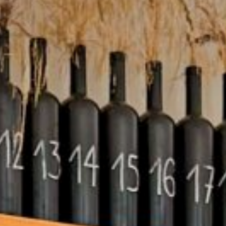
sch en functioneel
Alti
bsite gebruikt eigen cookies om informatie te verzamelen om onze
erlening te verbeteren. Als u doorgaat met browsen, accepteert u hun
tie. De gebruiker heeft de mogelijkheid om zijn browser te configureren 
ij dat wenst, te voorkomen dat ze op zijn harde schijf worden geïnstalle
hij er rekening mee moet houden dat een dergelijke actie moeilijkhede
aken bij het navigeren op de website.
e en personalisatie
n toe het gedrag van de gebruikers van deze website te volgen en te
ren. De informatie die via dit type cookies wordt verzameld, wordt gebr
viteit van het web te meten voor het opstellen van gebruikersnavigatiepr
eteringen door te voeren op basis van de analyse van de gebruiksge
r de gebruikers van de service zijn gemaakt. Ze stellen ons in staat om
rsinformatie van de gebruiker op te slaan om de kwaliteit van onze die
ren en om een ​​betere ervaring te bieden door middel van aanbevolen
en.
ing en reclame