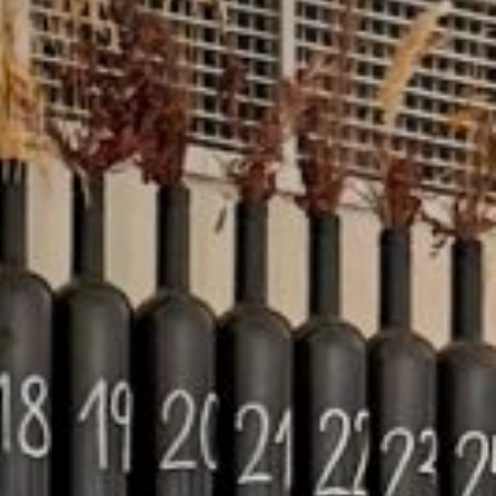
jd actief
en,
erd,
n kan
uikt om
ofielen
gevens
 de
nsten te