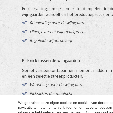
Een ervaring om je onder te dompelen in de
wijngaarden wandelt en het productieproces ont
Rondleiding door de wijngaard
Uitleg over het wijnmaakproces
Begeleide wijnproeverij
Picknick tussen de wijngaarden
Geniet van een ontspannen moment midden in d
en een selectie streekproducten.
Wandeling door de wijngaard
Picknick in de openlucht
Lokale wijnen
We gebruiken onze eigen cookies en cookies van derden om
navigatie te meten en te verkrijgen en om advertenties a
Unieke omgeving tussen de wijngaarden
informatie hebt gelezen en geaccepteerd. Om deze cookies te