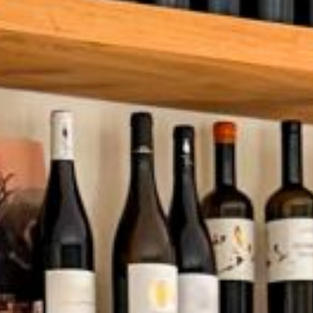
okies worden gebruikt om informatie op te slaan over de voorkeuren e
lijke keuzes van de gebruiker door het voortdurend observeren van h
rag. Dankzij hen kunnen we het surfgedrag op de website kennen en
nties weergeven die verband houden met het browseprofiel van de geb
Configuratie opslaan
Alles accepteren