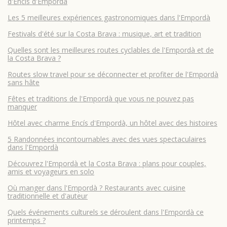
d'Encís d'Empordà
Les 5 meilleures expériences gastronomiques dans l'Empordà
Festivals d'été sur la Costa Brava : musique, art et tradition
Quelles sont les meilleures routes cyclables de l'Empordà et de
la Costa Brava ?
Routes slow travel pour se déconnecter et profiter de l'Empordà
sans hâte
Fêtes et traditions de l'Empordà que vous ne pouvez pas
manquer
Hôtel avec charme Encís d'Empordà, un hôtel avec des histoires
5 Randonnées incontournables avec des vues spectaculaires
dans l'Empordà
Découvrez l'Empordà et la Costa Brava : plans pour couples,
amis et voyageurs en solo
Où manger dans l'Empordà ? Restaurants avec cuisine
traditionnelle et d'auteur
Quels événements culturels se déroulent dans l'Empordà ce
printemps ?