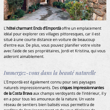
Marketing et Publicité
Ces cookies sont utilisés pour stocker des informations sur
les préférences et les choix personnels de l'utilisateur
grâce à l'observation continue de ses habitudes de
navigation. Grâce à eux, nous pouvons connaître les
habitudes de navigation sur le site Web et afficher des
L'
hôtel charmant Encís d'Empordà
offre un emplacement
publicités liées au profil de navigation de l'utilisateur.
idéal pour explorer ces villages pittoresques, car il est
situé à une courte distance en voiture de beaucoup
d'entre eux. De plus, vous pouvez planifier votre visite
avec l'aide de ses propriétaires, Jordi et Kristina, qui vous
aideront aimablement.
Immergez-vous dans la beauté naturelle
L'Empordà est également connu pour ses paysages
Le Gîte
naturels impressionnants. Des
criques impressionnantes
de la Costa Brava
aux champs verdoyants de l'intérieur, il y
Chambres
en a pour tous les amoureux de la nature. Un vaste
réseau de sentiers bien balisés vous permettra de
Appartement