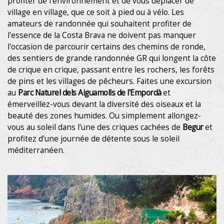
profiter de l'environnement et de vous déplacer de
village en village, que ce soit à pied ou à vélo. Les
Photos
amateurs de randonnée qui souhaitent profiter de
l'essence de la Costa Brava ne doivent pas manquer
l'occasion de parcourir certains des chemins de ronde,
Experiences
des sentiers de grande randonnée GR qui longent la côte
de crique en crique, passant entre les rochers, les forêts
Cartes cadeaux
de pins et les villages de pêcheurs. Faites une excursion
au
Parc Naturel dels Aiguamolls de l'Empordà
et
Localisation
émerveillez-vous devant la diversité des oiseaux et la
beauté des zones humides. Ou simplement allongez-
Contact
vous au soleil dans l'une des criques cachées de
Begur
et
profitez d'une journée de détente sous le soleil
méditerranéen.
Découvrez L'Empordà