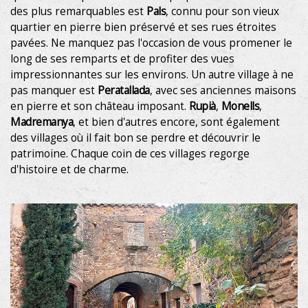
des plus remarquables est
Pals
, connu pour son vieux
quartier en pierre bien préservé et ses rues étroites
Technique et Fonctionnel
Toujours actif
pavées. Ne manquez pas l'occasion de vous promener le
Ce site Web utilise ses propres cookies pour collecter des
long de ses remparts et de profiter des vues
informations afin d'améliorer nos services. Si vous
continuez à naviguer, vous acceptez leur installation.
impressionnantes sur les environs. Un autre village à ne
L'utilisateur a la possibilité de configurer son navigateur,
pas manquer est
Peratallada
, avec ses anciennes maisons
pouvant, s'il le souhaite, empêcher leur installation sur son
disque dur, même s'il doit garder à l'esprit qu'une telle
en pierre et son château imposant.
Rupià
,
Monells
,
action peut entraîner des difficultés de navigation sur le
Madremanya
, et bien d'autres encore, sont également
site.
des villages où il fait bon se perdre et découvrir le
patrimoine. Chaque coin de ces villages regorge
Analyse et Personnalisation
d'histoire et de charme.
Ils permettent le suivi et l'analyse du comportement des
utilisateurs de ce site. Les informations collectées via ce
type de cookies sont utilisées pour mesurer l'activité du
Web pour l'élaboration des profils de navigation des
utilisateurs afin d'introduire des améliorations basées sur
l'analyse des données d'utilisation effectuée par les
utilisateurs du service. . Ils nous permettent de
sauvegarder les informations de préférence de l'utilisateur
pour améliorer la qualité de nos services et offrir une
meilleure expérience grâce aux produits recommandés.