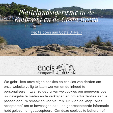
Plattelandstoerisme in de
Emporda en de Costa Brava
​​wat te doen aan Costa Brava
We gebruiken onze eigen cookies en cookies van derden om
onze website veilig te laten werken en de inhoud te
personaliseren. Evenzo gebruiken we cookies om gegevens over
Carrer Sant Genís, 13
uw navigatie te meten en te verkrijgen en om advertenties aan te
passen aan uw smaak en voorkeuren. Druk op de knop "Alles
Casavells
accepteren" om te bevestigen dat u de gepresenteerde informatie
646 098 009
hebt gelezen en geaccepteerd. Om deze cookies te beheren of
Configuratie opslaan
Alles accepteren